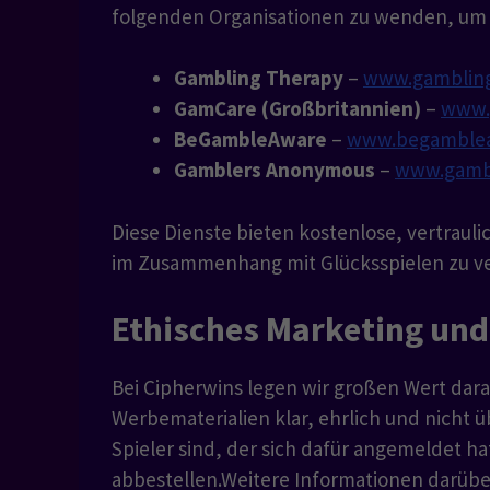
folgenden Organisationen zu wenden, um p
Gambling Therapy
–
www.gambling
GamCare (Großbritannien)
–
www.
BeGambleAware
–
www.begamblea
Gamblers Anonymous
–
www.gamb
Diese Dienste bieten kostenlose, vertraul
im Zusammenhang mit Glücksspielen zu ve
Ethisches Marketing un
Bei Cipherwins legen wir großen Wert darau
Werbematerialien klar, ehrlich und nicht ü
Spieler sind, der sich dafür angemeldet h
abbestellen.Weitere Informationen darüb