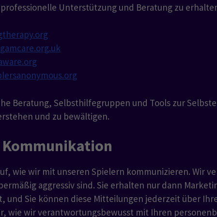
rofessionelle Unterstützung und Beratung zu erhalte
therapy.org
gamcare.org.uk
ware.org
lersanonymous.org
iche Beratung, Selbsthilfegruppen und Tools zur Selbst
rstehen und zu bewältigen.
d Kommunikation
f, wie wir mit unseren Spielern kommunizieren. Wir verp
bermäßig aggressiv sind. Sie erhalten nur dann Marketin
at, und Sie können diese Mitteilungen jederzeit über Ih
er, wie wir verantwortungsbewusst mit Ihren personen