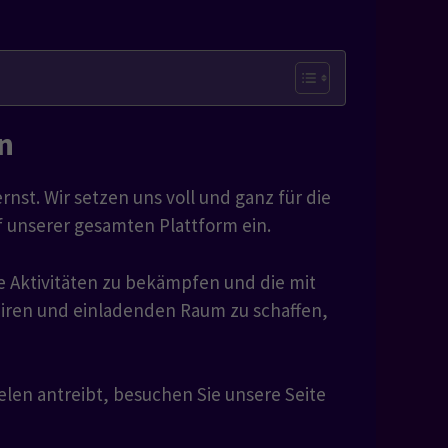
n
nst. Wir setzen uns voll und ganz für die
unserer gesamten Plattform ein.
 Aktivitäten zu bekämpfen und die mit
fairen und einladenden Raum zu schaffen,
len antreibt, besuchen Sie unsere Seite