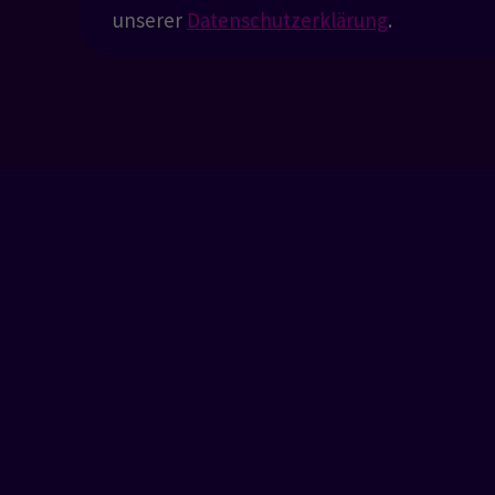
unserer
Datenschutzerklärung
.