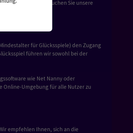
zahlung.
r Verfügung. Bitte besuchen Sie unsere
Mindestalter für Glücksspiele) den Zugang
ücksspiel führen wir sowohl bei der
ngssoftware wie Net Nanny oder
re Online-Umgebung für alle Nutzer zu
Wir empfehlen Ihnen, sich an die