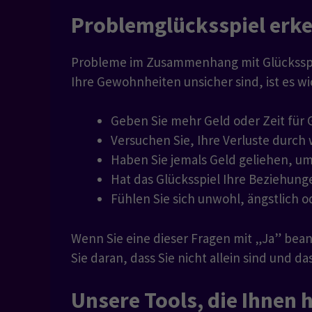
Problemglücksspiel erk
Probleme im Zusammenhang mit Glücksspie
Ihre Gewohnheiten unsicher sind, ist es wic
Geben Sie mehr Geld oder Zeit für G
Versuchen Sie, Ihre Verluste durch
Haben Sie jemals Geld geliehen, um 
Hat das Glücksspiel Ihre Beziehungen
Fühlen Sie sich unwohl, ängstlich o
Wenn Sie eine dieser Fragen mit „Ja” bean
Sie daran, dass Sie nicht allein sind und d
Unsere Tools, die Ihnen h